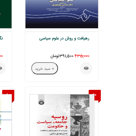
رهیافت و روش در علوم سیاسی
نگ
435,000
391,500تومان
00
+ سبد خرید
10
10