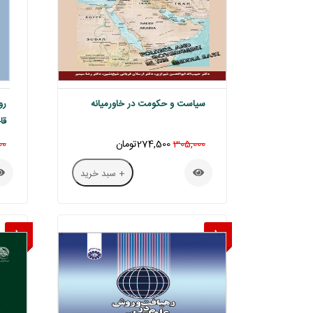
سیاست و حکومت در خاورمیانه
رو
قا
305,000
274,500تومان
00
+ سبد خرید
10
10