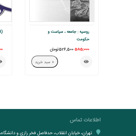
روسیه : جامعه ، سیاست و
(0089) سیاست و حکومت در اروپا
حکومت
585,000
526,500تومان
00
+ سبد خرید
اطلاعات تماس
تهران، خیابان انقلاب، حدفاصل فخر رازی و دانشگاه