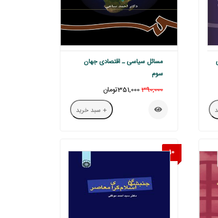
مسائل سیاسی ـ اقتصادی جهان
سوم
390,000
351,000تومان
+ سبد خرید
10