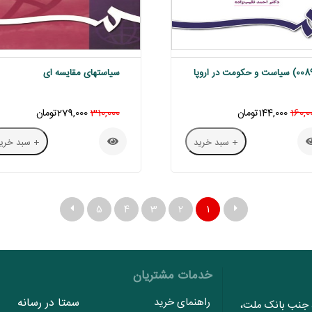
سیاستهای مقایسه ای
160,0
144,000تومان
310,000
279,000تومان
+ سبد خرید
+ سبد خرید
5
4
3
2
1
خدمات مشتریان
راهنمای خرید
سمتا در رسانه
، جنب بانک ملت،