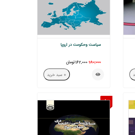
سياست وحكومت در اروپا
180,000
162,000تومان
+ سبد خرید
10