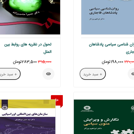
ان شناسی سیاسی پادشاهان
تحول در نظریه های روابط بین
جاری
الملل
220,0
198,000تومان
315,000
283,500تومان
+ سبد خرید
+ سبد خرید
10