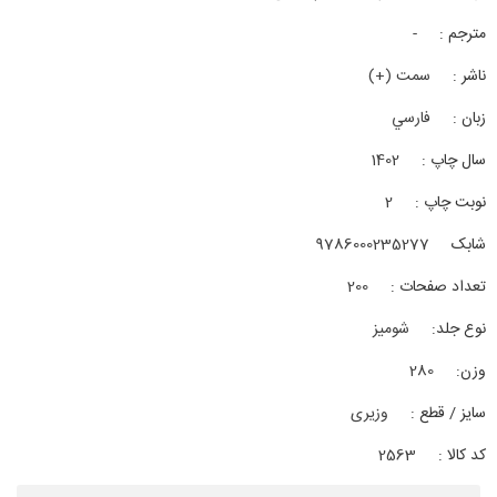
مترجم :
-
ناشر :
سمت (+)
زبان :
فارسي
سال چاپ :
1402
نوبت چاپ :
2
شابک
9786000235277
تعداد صفحات :
200
نوع جلد:
شوميز
وزن:
280
سایز / قطع :
وزیری
کد کالا :
2563