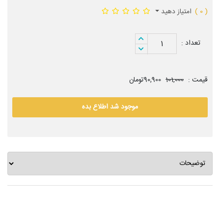
( 0 )
امتیاز دهید
تعداد :
1
قیمت :
101,000
90,900تومان
موجود شد اطلاع بده