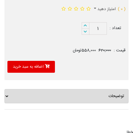
( 0 )
امتیاز دهید
تعداد :
1
قیمت :
620,000
558,000تومان
اضافه به سبد خرید
خطا