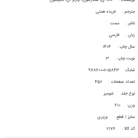
نویسنده :
دانا ای، هندرسون، چارلز ال، تامپسون
مترجم :
فریده همتی
ناشر :
سمت
زبان :
فارسي
سال چاپ :
1404
نوبت چاپ :
3
شابک
9786000205843
تعداد صفحات :
452
نوع جلد:
شوميز
وزن:
610
سایز / قطع :
وزیری
کد کالا :
2176