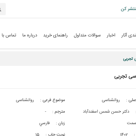
نتشر کن
دی آثار
اخبار
سوالات متداول
راهنمای خرید
درباره ما
تماس با م
ی تجربی
اسی تجربی
لی :
روانشناسی
موضوع فرعی :
روانشناسی
دکتر حسن شمس اسفندآباد
مترجم :
-
مت
زبان :
فارسي
:
1402
نوبت چاپ :
15