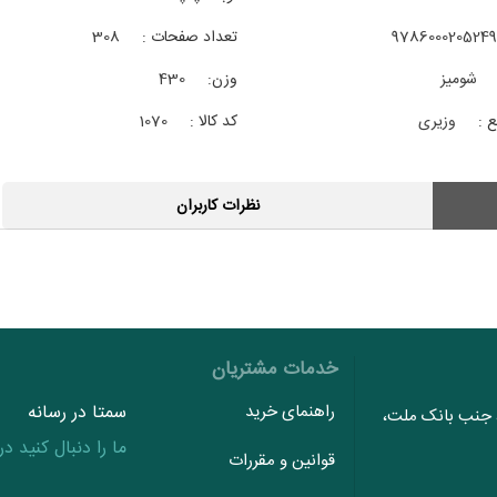
9786000205249
تعداد صفحات :
308
شوميز
وزن:
430
ع :
وزیری
کد کالا :
1070
نظرات کاربران
خدمات مشتریان
راهنمای خرید
سمتا در رسانه
، جنب بانک ملت،
ما را دنبال کنید در 
قوانین و مقررات